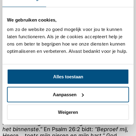
Transformatie kost tijd
“Wij worden voortdurend veranderd naar
We gebruiken cookies,
hetzelfde beeld… van heerlijkheid tot
heerlijkheid.”
– 2 Korintiërs 3:18
om zo de website zo goed mogelijk voor jou te kunnen
laten functioneren. Als je de cookies accepteert help je
Verandering komt niet in één keer. Joyce zegt:
ons om beter te begrijpen hoe we onze diensten kunnen
“Iedere dag dat ik tijd doorbracht met God in
optimaliseren en verbeteren. Alvast bedankt voor je hulp.
gebed en in Zijn Woord, boekte ik een beetje
vooruitgang.” Het is een geleidelijk proces waarin
de Heilige Geest, de Geest van Waarheid, stap voor
stap jouw binnenste verandert.
Alles toestaan
Vaak verstoppen we dingen in ons hart omdat ze
te pijnlijk zijn om te zien. Maar als we die
Aanpassen
blokkades niet aanpakken, verstoren ze onze
relaties en beroven ze ons van levensvreugde.
Alleen de waarheid brengt genezing.
Weigeren
Psalm 51:8 zegt:
“U vindt vreugde in waarheid in
het binnenste.”
En Psalm 26:2 bidt:
“Beproef mij,
Heere… toets mijn nieren en mijn hart.”
God