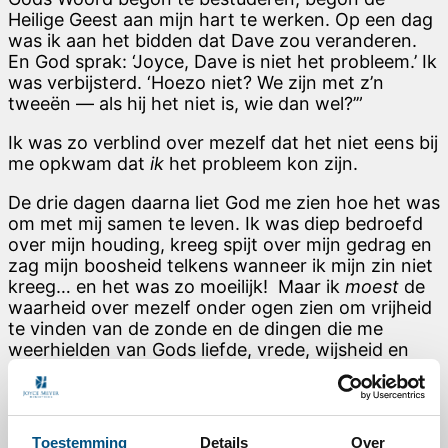
Heilige Geest aan mijn hart te werken. Op een dag
was ik aan het bidden dat Dave zou veranderen.
En God sprak: ‘Joyce, Dave is niet het probleem.’ Ik
was verbijsterd. ‘Hoezo niet? We zijn met z’n
tweeën — als hij het niet is, wie dan wel?’”
Ik was zo verblind over mezelf dat het niet eens bij
me opkwam dat
ik
het probleem kon zijn.
De drie dagen daarna liet God me zien hoe het was
om met mij samen te leven. Ik was diep bedroefd
over mijn houding, kreeg spijt over mijn gedrag en
zag mijn boosheid telkens wanneer ik mijn zin niet
kreeg… en het was zo moeilijk! Maar ik
moest
de
waarheid over mezelf onder ogen zien om vrijheid
te vinden van de zonde en de dingen die me
weerhielden van Gods liefde, vrede, wijsheid en
vreugde in Christus.
Toestemming
Details
Over