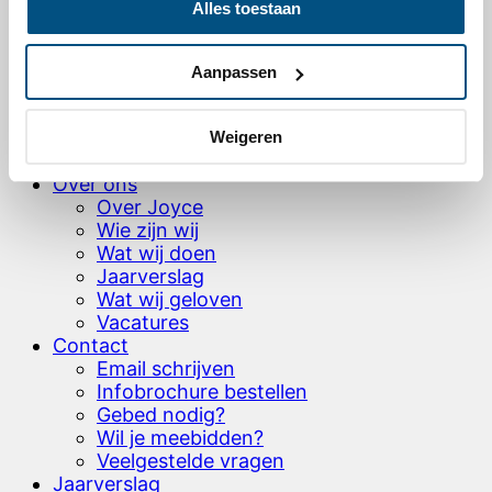
Alles toestaan
Ons zendingswerk
Onze projecten wereldwijd
Levensverhalen – video’s & artikelen
Aanpassen
Hoe word je partner?
HOH brochure bestellen
Testamentbrochure aanvragen
Weigeren
Donaties
Over ons
Over Joyce
Wie zijn wij
Wat wij doen
Jaarverslag
Wat wij geloven
Vacatures
Contact
Email schrijven
Infobrochure bestellen
Gebed nodig?
Wil je meebidden?
Veelgestelde vragen
Jaarverslag