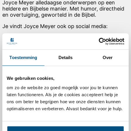
Joyce Meyer alledaagse onderwerpen op een
heldere en Bijbelse manier. Met humor, directheid
en overtuiging, geworteld in de Bijbel.
Je vindt Joyce Meyer ook op social media:
Link to Facebook
Link to Instagram
Link to Youtube
Toestemming
Details
Over
Link to Pinterest
Voor elke dag
We gebruiken cookies,
Dagelijkse overdenking van Joyce Meyer
Podcast – Vernieuw je denken
om zo de website zo goed mogelijk voor jou te kunnen
TV- / Online-uitzending
laten functioneren. Als je de cookies accepteert help je
Nieuwsbrief abonneren
ons om beter te begrijpen hoe we onze diensten kunnen
Leesplannen
optimaliseren en verbeteren. Alvast bedankt voor je hulp.
Nieuw leven in Christus
Makkelijk bidden
Deel jouw getuigenis
Hand of Hope