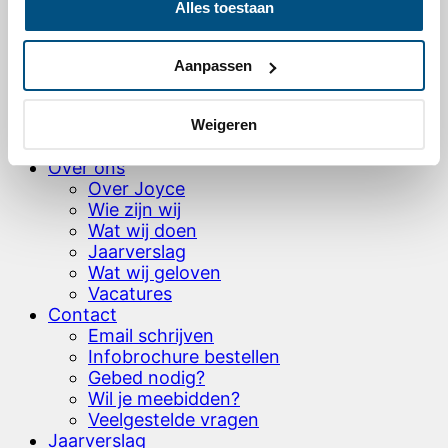
Alles toestaan
Ons zendingswerk
Onze projecten wereldwijd
Levensverhalen – video’s & artikelen
Aanpassen
Hoe word je partner?
HOH brochure bestellen
Testamentbrochure aanvragen
Weigeren
Donaties
Over ons
Over Joyce
Wie zijn wij
Wat wij doen
Jaarverslag
Wat wij geloven
Vacatures
Contact
Email schrijven
Infobrochure bestellen
Gebed nodig?
Wil je meebidden?
Veelgestelde vragen
Jaarverslag