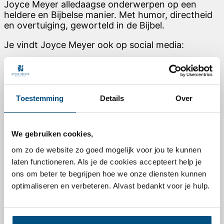
Joyce Meyer alledaagse onderwerpen op een
heldere en Bijbelse manier. Met humor, directheid
en overtuiging, geworteld in de Bijbel.
Je vindt Joyce Meyer ook op social media:
Link to Facebook
Link to Instagram
Link to Youtube
Toestemming
Details
Over
Link to Pinterest
Voor elke dag
We gebruiken cookies,
Dagelijkse overdenking van Joyce Meyer
Podcast – Vernieuw je denken
om zo de website zo goed mogelijk voor jou te kunnen
TV- / Online-uitzending
laten functioneren. Als je de cookies accepteert help je
Nieuwsbrief abonneren
ons om beter te begrijpen hoe we onze diensten kunnen
Leesplannen
optimaliseren en verbeteren. Alvast bedankt voor je hulp.
Nieuw leven in Christus
Makkelijk bidden
Deel jouw getuigenis
Hand of Hope