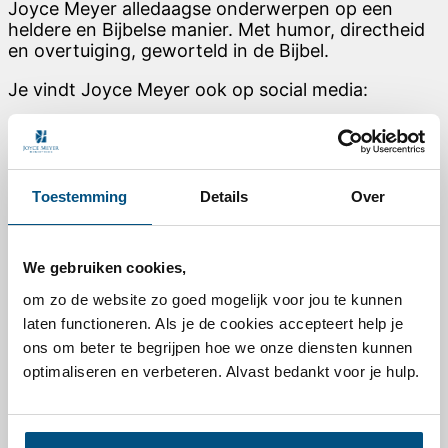
Joyce Meyer alledaagse onderwerpen op een
heldere en Bijbelse manier. Met humor, directheid
en overtuiging, geworteld in de Bijbel.
Je vindt Joyce Meyer ook op social media:
Link to Facebook
Link to Instagram
Link to Youtube
Toestemming
Details
Over
Link to Pinterest
Voor elke dag
We gebruiken cookies,
Dagelijkse overdenking van Joyce Meyer
Podcast – Vernieuw je denken
om zo de website zo goed mogelijk voor jou te kunnen
TV- / Online-uitzending
laten functioneren. Als je de cookies accepteert help je
Nieuwsbrief abonneren
ons om beter te begrijpen hoe we onze diensten kunnen
Leesplannen
optimaliseren en verbeteren. Alvast bedankt voor je hulp.
Nieuw leven in Christus
Makkelijk bidden
Deel jouw getuigenis
Hand of Hope