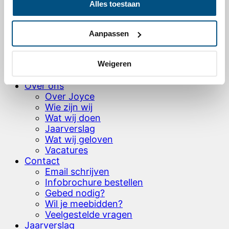
Alles toestaan
Ons zendingswerk
Onze projecten wereldwijd
Levensverhalen – video’s & artikelen
Aanpassen
Hoe word je partner?
HOH brochure bestellen
Testamentbrochure aanvragen
Weigeren
Donaties
Over ons
Over Joyce
Wie zijn wij
Wat wij doen
Jaarverslag
Wat wij geloven
Vacatures
Contact
Email schrijven
Infobrochure bestellen
Gebed nodig?
Wil je meebidden?
Veelgestelde vragen
Jaarverslag