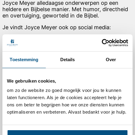
Joyce Meyer alledaagse onderwerpen op een
heldere en Bijbelse manier. Met humor, directheid
en overtuiging, geworteld in de Bijbel.
Je vindt Joyce Meyer ook op social media:
Link to Facebook
Link to Instagram
Link to Youtube
Toestemming
Details
Over
Link to Pinterest
Voor elke dag
We gebruiken cookies,
Dagelijkse overdenking van Joyce Meyer
om zo de website zo goed mogelijk voor jou te kunnen
Podcast – Vernieuw je denken
TV- / Online-uitzending
laten functioneren. Als je de cookies accepteert help je
Nieuwsbrief abonneren
ons om beter te begrijpen hoe we onze diensten kunnen
Leesplannen
optimaliseren en verbeteren. Alvast bedankt voor je hulp.
Nieuw leven in Christus
Makkelijk bidden
Deel jouw getuigenis