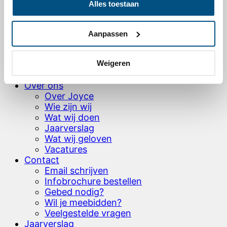
Hand of Hope
Alles toestaan
Ons zendingswerk
Onze projecten wereldwijd
Levensverhalen – video’s & artikelen
Aanpassen
Hoe word je partner?
HOH brochure bestellen
Weigeren
Testamentbrochure aanvragen
Donaties
Over ons
Over Joyce
Wie zijn wij
Wat wij doen
Jaarverslag
Wat wij geloven
Vacatures
Contact
Email schrijven
Infobrochure bestellen
Gebed nodig?
Wil je meebidden?
Veelgestelde vragen
Jaarverslag