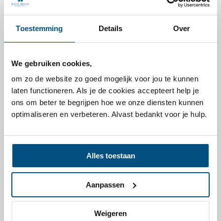
vertrouwen, en niet de omstandigheden, om mij te
helpen de droom die U mij gegeven hebt te
Toestemming
Details
Over
verwezenlijken.
Amen
Dagelijkse overdenking
We gebruiken cookies,
Jouw moedgever van vandaag:
om zo de website zo goed mogelijk voor jou te kunnen
laten functioneren. Als je de cookies accepteert help je
Ga uitdagingen van dag tot dag aan
ons om beter te begrijpen hoe we onze diensten kunnen
optimaliseren en verbeteren. Alvast bedankt voor je hulp.
Lees verder
Ontvang elke dag een overdenking per email
Alles toestaan
Kosteloos aanmelden
Inspireer je vrienden!
Aanpassen
Weigeren