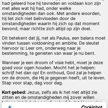
had geleerd hoe hij tevreden en voldaan kon zijn
met alles wat hij had, onder welke
omstandigheden dan ook. Met andere woorden,
hij liet zich niet beïnvloeden door de
omstandigheden waarin hij zich op dat moment
bevond, maar richtte zich altijd op zijn doel.
Dit betekent dat jij, net als Paulus, een balans moet
vinden tussen voldoening en ambitie. De sleutel
hiervoor is: Leer om, onderweg naar je
bestemming, te genieten van waar je nu bent.
Wanneer je een droom of visie hebt, moet je deze
goed voor ogen houden. Mocht het je helpen:
schrijf het dan op! En onthoud, God zal je helpen
om de droom, die Hij je gegeven heeft, uit te leven.
Stap voor stap, dag voor dag.
Kort gebed:
Jezus, zelfs als ik het niet altijd zie
zitten en de omstandigheden mij zover willen
krijgen dat ik het opgeef, geloof ik dat U een plan
hebt voor mijn leven. Ik kies ervoor om U te