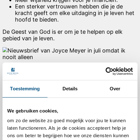
Een sterker vertrouwen hebben die je de
kracht geeft om elke uitdaging in je leven het
hoofd te bieden.
De Geest van God is er om je te helpen op elk
gebied van je leven.
Maar omdat de Heilige Geest vaak wordt gezien
als een mysterie en in sommige gevallen zelfs
wordt genegeerd of vergeten, is het helaas zo dat
veel gelovigen nooit echt Zijn aanwezigheid
Toestemming
Details
Over
ervaren. Misschien geldt dit voor jou of voor
Misschien heb je het
iemand die je kent…
gevoel dat je nieuwe richting, wijsheid of
We gebruiken cookies,
leiding nodig hebt op een bepaald gebied in
om zo de website zo goed mogelijk voor jou te kunnen
je leven. Roep de Heilige Geest dan aan, die
laten functioneren. Als je de cookies accepteert help je
je Helper en Gids is.
ons om beter te begrijpen hoe we onze diensten kunnen