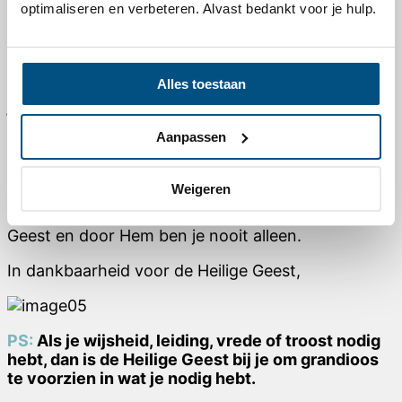
optimaliseren en verbeteren. Alvast bedankt voor je hulp.
Wat zou ik graag willen dat je Gods liefde ervaart
en een persoonlijke relatie met Hem hebt door
Jezus en Zijn aanwezigheid door de Heilige Geest.
Alles toestaan
Onthoud dat hoe de situatie er ook uitziet of hoe
je je ook voelt, je bent nooit alleen.
Jezus heeft
Zijn Heilige Geest gestuurd om bij je te zijn en je
Aanpassen
elke dag te vullen met Zijn aanwezigheid en Zijn
kracht.
Weigeren
Je hebt een Trooster, Helper, Bekrachtiger, en zo
veel meer tot je beschikking. Zijn naam is Heilige
Geest en door Hem ben je nooit alleen.
In dankbaarheid voor de Heilige Geest,
PS:
Als je wijsheid, leiding, vrede of troost nodig
hebt, dan is de Heilige Geest bij je om grandioos
te voorzien in wat je nodig hebt.