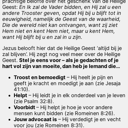
prachtige belofte over het geschenk van de Heilige
Geest:
En Ik zal de Vader bidden, en Hij zal u een
andere Trooster geven, opdat Hij bij u blijft tot in
eeuwigheid, namelijk de Geest van de waarheid,
Die de wereld niet kan ontvangen, want zij ziet
Hem niet en kent Hem niet, maar u kent Hem,
want Hij blijft bij u en zal in u zijn.
Jezus belooft hier dat de Heilige Geest ‘altijd bij je
zal blijven’. Hij zegt nog veel meer over de Heilige
Geest.
Stel je eens voor – als je gedachten of je
hart vol zijn van moeite, dan heb je Iemand die…
Troost en bemoedigt
– Hij heelt je pijn en
geeft je kracht en moedigt je aan (zie Jesaja
41:10).
Helpt
– Hij leidt je in elk onderdeel van je leven
(zie Psalm 32:8).
Voorbidt
– Hij helpt je hoe je voor andere
mensen kunt bidden (zie Romeinen 8:26).
Jouw advocaat is
– Hij verdedigt je en vecht
voor jou (zie Romeinen 8:31).